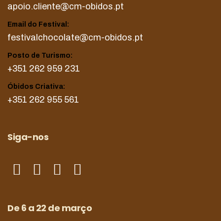
apoio.cliente@cm-obidos.pt
Email do Festival:
festivalchocolate@cm-obidos.pt
Posto de Turismo:
+351 262 959 231
Óbidos Criativa:
+351 262 955 561
Siga-nos
De 6 a 22 de março