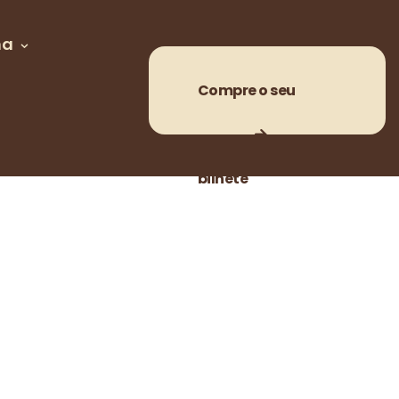
ma
Compre o seu
bilhete