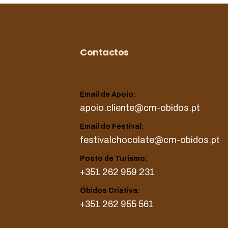
Contactos
Email de Apoio:
apoio.cliente@cm-obidos.pt
Email do Festival:
festivalchocolate@cm-obidos.pt
Posto de Turismo:
+351 262 959 231
Óbidos Criativa:
+351 262 955 561