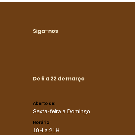
Siga-nos
De 6 a 22 de março
Aberto de:
Sexta-feira a Domingo
Horário:
10H a 21H