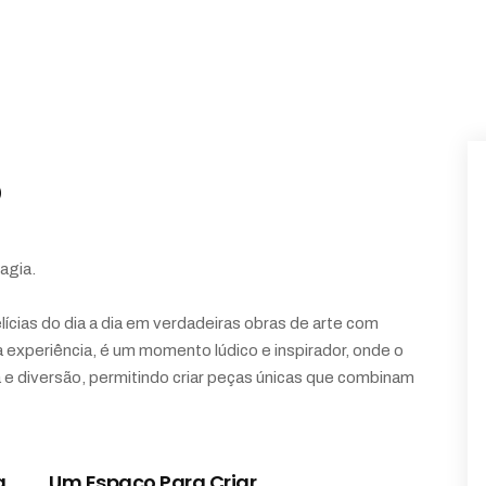
O
agia.
lícias do dia a dia em verdadeiras obras de arte com
a experiência, é um momento lúdico e inspirador, onde o
a e diversão, permitindo criar peças únicas que combinam
a
Um Espaço Para Criar