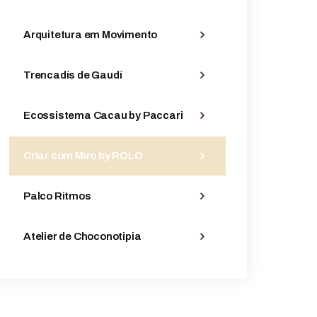
Arquitetura em Movimento
Trencadís de Gaudí
Ecossistema Cacau by Paccari
Criar com Miró by ROLO
Palco Ritmos
Atelier de Choconotipia