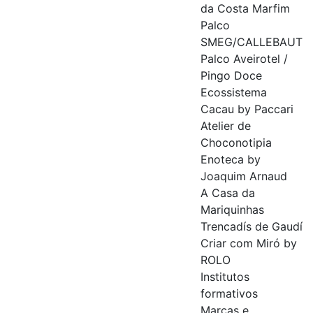
da Costa Marfim
Palco
SMEG/CALLEBAUT
Palco Aveirotel /
Pingo Doce
Ecossistema
Cacau by Paccari
Atelier de
Choconotipia
Enoteca by
Joaquim Arnaud
A Casa da
Mariquinhas
Trencadís de Gaudí
Criar com Miró by
ROLO
Institutos
formativos
Marcas e